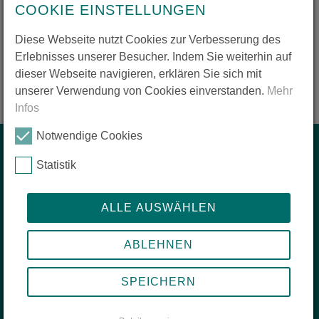
erworben werden.
COOKIE EINSTELLUNGEN
> Zur Leseprobe "Reiseziel Erfahrung"
Diese Webseite nutzt Cookies zur Verbesserung des
> Zur Leseprobe "Jugendliche entdecken fremde Kulturen"
Erlebnisses unserer Besucher. Indem Sie weiterhin auf
dieser Webseite navigieren, erklären Sie sich mit
unserer Verwendung von Cookies einverstanden.
Mehr
Infos
Notwendige Cookies
Start
Statistik
zis kurz erklärt
ALLE AUSWÄHLEN
Mach die Reise deines Lebens
Das sagen unsere zis-Reisenden
ABLEHNEN
Unsere beliebtesten Reiseziele
Reisefunk - der Abenteuer Podcast
SPEICHERN
Unterstütze die zis-Stiftung