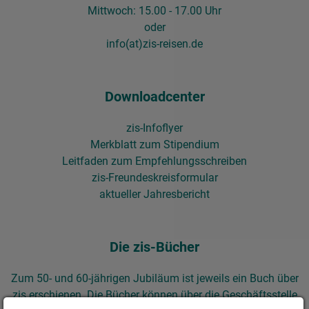
Mittwoch: 15.00 - 17.00 Uhr
oder
info(at)zis-reisen.de
Downloadcenter
zis-Infoflyer
Merkblatt zum Stipendium
Leitfaden zum Empfehlungsschreiben
zis-Freundeskreisformular
aktueller Jahresbericht​​​​​​​
Die zis-Bücher
Zum 50- und 60-jährigen Jubiläum ist jeweils ein Buch über
zis erschienen. Die Bücher können über die Geschäftsstelle