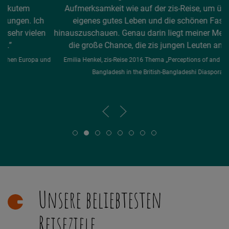
Aufmerksamkeit wie auf der zis-Reise, um über mein
m
eigenes gutes Leben und die schönen Fassaden
n
hinauszuschauen. Genau darin liegt meiner Meinung nach
die große Chance, die zis jungen Leuten anbietet...
und
Emilia Henkel, zis-Reise 2016 Thema „Perceptions of and Relations to
Bangladesh in the British-Bangladeshi Diaspora”
Unsere beliebtesten
Reiseziele