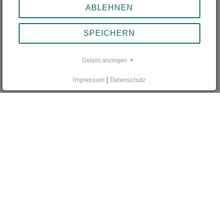
spenden
ABLEHNEN
SPEICHERN
Details anzeigen
Impressum
|
Datenschutz
Rund 2300 junge Menschen waren bisher mit zis
unterwegs. Noch nach Jahren berichten sie, ihre zis-Reise
sei ein prägendes Erlebnis und eine unbezahlbare
Erfahrung gewesen. Zum persönlichen Gewinn kommt,
dass zis-Stipendiaten ihre Erfahrungen in die Gesellschaft
tragen und so mithelfen, ein Klima menschlicher Offenheit
und ehrlicher Toleranz zu schaffen. Mit einer Einzelspende
oder einer Zustiftung können Sie die Stiftungsziele
langfristig fördern und Jugendlichen diese Erfahrungen
ermöglichen.