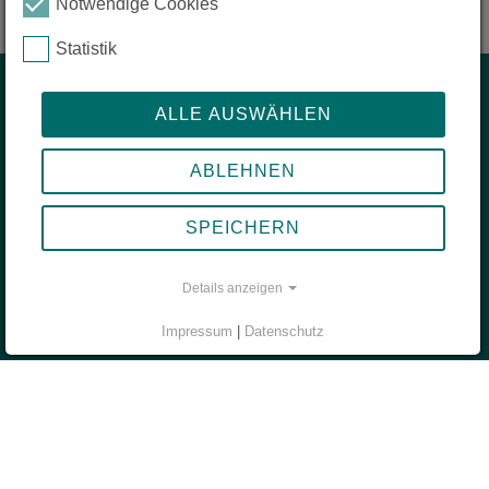
Notwendige Cookies
Statistik
Start
ALLE AUSWÄHLEN
zis kurz erklärt
ABLEHNEN
Mach die Reise deines Lebens
Das sagen unsere zis-Reisenden
SPEICHERN
Unsere beliebtesten Reiseziele
Reisefunk - der Abenteuer Podcast
Details anzeigen
Unterstütze die zis-Stiftung
Impressum
|
Datenschutz
Deine Reise
Dein Projekt – 3 Schritte zur Reise deines Lebens
Deine Herausforderungen: "Alleine reisen" heißt nicht "einsam sein"