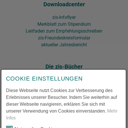
Downloadcenter
zis-Infoflyer
Merkblatt zum Stipendium
Leitfaden zum Empfehlungsschreiben
zis-Freundeskreisformular
aktueller Jahresbericht​​​​​​​
Die zis-Bücher
COOKIE EINSTELLUNGEN
Zum 50- und 60-jährigen Jubiläum ist jeweils ein Buch über
zis erschienen. Die Bücher können über die Geschäftsstelle
Diese Webseite nutzt Cookies zur Verbesserung des
erworben werden.
Erlebnisses unserer Besucher. Indem Sie weiterhin auf
dieser Webseite navigieren, erklären Sie sich mit
> Zur Leseprobe "Reiseziel Erfahrung"
unserer Verwendung von Cookies einverstanden.
Mehr
> Zur Leseprobe "Jugendliche entdecken fremde Kulturen"
Infos