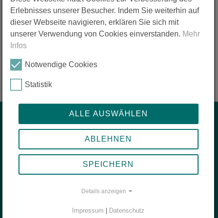
zis erschienen. Die Bücher können über die Geschäftsstelle
Erlebnisses unserer Besucher. Indem Sie weiterhin auf
erworben werden.
dieser Webseite navigieren, erklären Sie sich mit
unserer Verwendung von Cookies einverstanden.
Mehr
> Zur Leseprobe "Reiseziel Erfahrung"
Infos
> Zur Leseprobe "Jugendliche entdecken fremde Kulturen"
Notwendige Cookies
Statistik
ALLE AUSWÄHLEN
Start
ABLEHNEN
zis kurz erklärt
Mach die Reise deines Lebens
SPEICHERN
Das sagen unsere zis-Reisenden
Unsere beliebtesten Reiseziele
Details anzeigen
Reisefunk - der Abenteuer Podcast
Impressum
|
Datenschutz
Unterstütze die zis-Stiftung