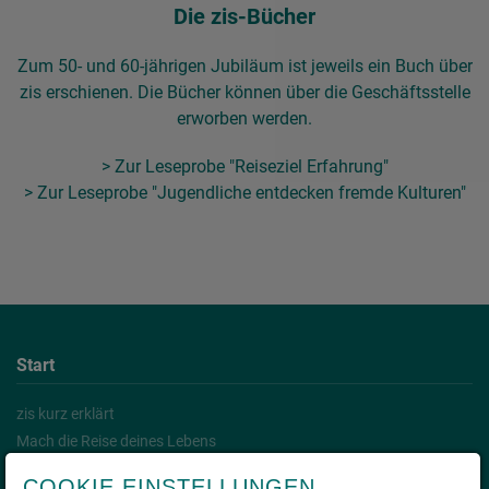
Die zis-Bücher
Zum 50- und 60-jährigen Jubiläum ist jeweils ein Buch über
zis erschienen. Die Bücher können über die Geschäftsstelle
erworben werden.
> Zur Leseprobe "Reiseziel Erfahrung"
> Zur Leseprobe "Jugendliche entdecken fremde Kulturen"
Start
zis kurz erklärt
Mach die Reise deines Lebens
Das sagen unsere zis-Reisenden
COOKIE EINSTELLUNGEN