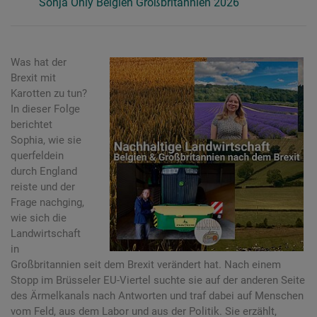
Sonja Ohly
Belgien Großbritannien
2026
Was hat der
Brexit mit
Karotten zu tun?
In dieser Folge
berichtet
Sophia, wie sie
querfeldein
durch England
reiste und der
Frage nachging,
wie sich die
Landwirtschaft
in
Großbritannien seit dem Brexit verändert hat. Nach einem
Stopp im Brüsseler EU-Viertel suchte sie auf der anderen Seite
des Ärmelkanals nach Antworten und traf dabei auf Menschen
vom Feld, aus dem Labor und aus der Politik. Sie erzählt,