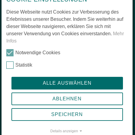
Unsere beliebtesten Reiseziele
Reisefunk - der Abenteuer Podcast
Diese Webseite nutzt Cookies zur Verbesserung des
Unterstütze die zis-Stiftung
Erlebnisses unserer Besucher. Indem Sie weiterhin auf
dieser Webseite navigieren, erklären Sie sich mit
unserer Verwendung von Cookies einverstanden.
Mehr
Infos
Deine Reise
Notwendige Cookies
Dein Projekt – 3 Schritte zur Reise deines Lebens
Statistik
Deine Herausforderungen: "Alleine reisen" heißt nicht "einsam sein"
Deine Mentor*innen
Deine Bewerbung
ALLE AUSWÄHLEN
ABLEHNEN
Deine Inspiration
SPEICHERN
Entdecke spannende Reiserückblicke
Kurzberichte
Details anzeigen