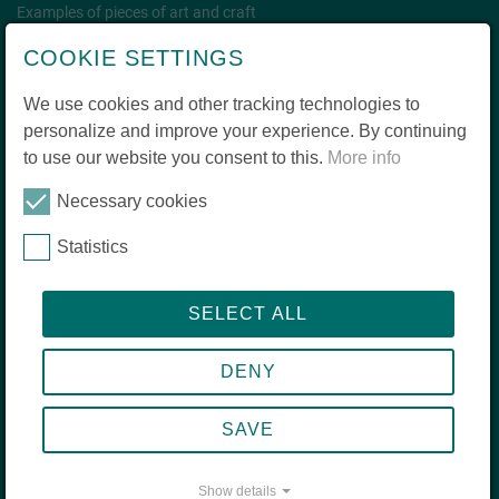
Examples of pieces of art and craft
COOKIE SETTINGS
We use cookies and other tracking technologies to
Your zis
personalize and improve your experience. By continuing
to use our website you consent to this.
More info
What you should know about us
What makes our foundation special
Necessary cookies
Short timeline
Statistics
Personalities
The European dimension of zis
Cooperations and partners
SELECT ALL
Annual reports
DENY
SAVE
© 2026 zis Stiftung für Studienreisen
Show details