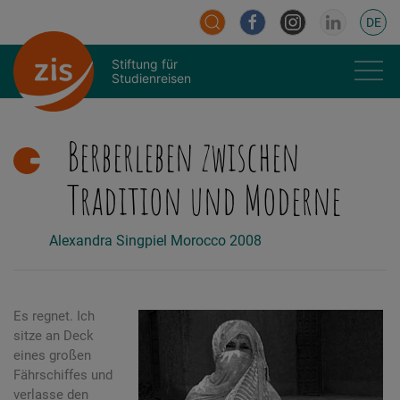
DE
Stiftung für
Studienreisen
Berberleben zwischen
Tradition und Moderne
Alexandra Singpiel
Morocco
2008
Es regnet. Ich
sitze an Deck
eines großen
Fährschiffes und
verlasse den